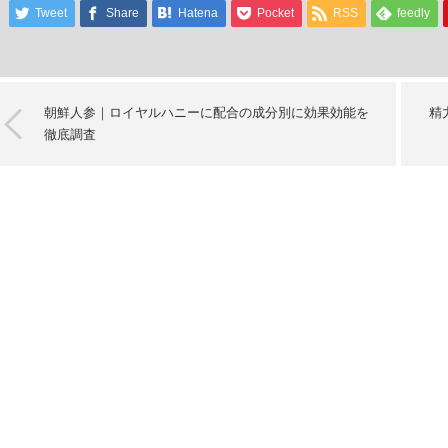
Tweet
Share
Hatena
Pocket
RSS
feedly
朝鮮人参｜ロイヤルハニーに配合の成分別に効果効能を
精
徹底調査