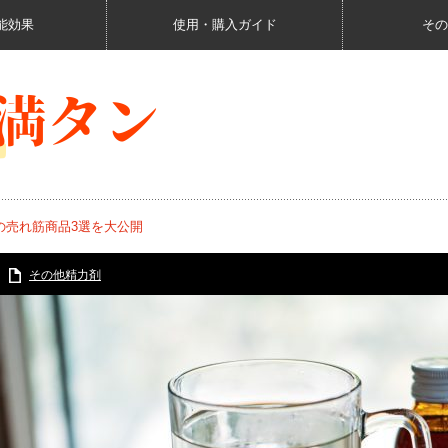
能効果
使用・購入ガイド
その
の売れ筋商品3選を大公開
その他精力剤