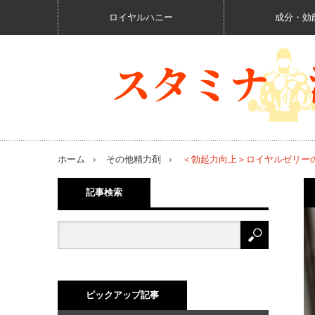
ロイヤルハニー
成分・効
ホーム
その他精力剤
＜勃起力向上＞ロイヤルゼリー
記事検索
ピックアップ記事