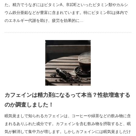
た。精力でうなぎにはビタミンA、B1DEといったビタミン類やカルシ
ウム鉄分亜鉛などが豊富に含まれています。特にビタミンB1は体内で
のエネルギー代謝を助け、疲労を効果的に…
カフェインは精力剤になるって本当？性欲増進する
のか調査しました！
眠気覚ましで知られるカフェインは、コーヒーや緑茶などの飲み物に含
まれるありふれた成分です。カフェインを含む飲み物を摂取すると、眠
気が解消して集中力が増します。しかしカフェインには眠気覚ましだけ