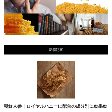
ムラムラしやすくなる香水と
精力向上効果だけじゃない！ロ
は？性欲が高まる商品BEST3の
イヤルハニーが体に与える良い
ロイヤルハニーとお酒の関係は？一緒に飲んだ時の作用について徹底解
発表
影響とは？
析
ロイヤルハニーの安全性
天然由来のロイヤルハニ
【精力剤ドリンク】手軽
新着記事
3
って？健康リスクがある
ーが人気なのはなぜ？そ
に飲めるおすすめ商品を3
場合についても解説しま
の理由とメリットを解説
つピックアップ！
す
朝鮮人参｜ロイヤルハニーに配合の成分別に効果効