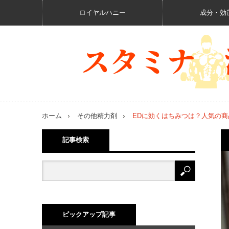
ロイヤルハニー
成分・効
ホーム
その他精力剤
EDに効くはちみつは？人気の
記事検索
ピックアップ記事