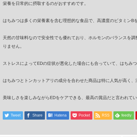
栄養を日常的に摂取するのがおすすめです。
はちみつは多くの栄養素を含む理想的な食品で、高濃度のビタミンB
天然の甘味料なので安全性でも優れており、ホルモンのバランスを調
りません。
ストレスによってEDの症状が悪化した場合にも合っていて、はちみ
はちみつとトンカットアリの成分を合わせた商品は特に人気が高く、
美味しさを楽しみながらEDをケアできる、最高の賞品だと言われて
Tweet
Share
Hatena
Pocket
RSS
feedly