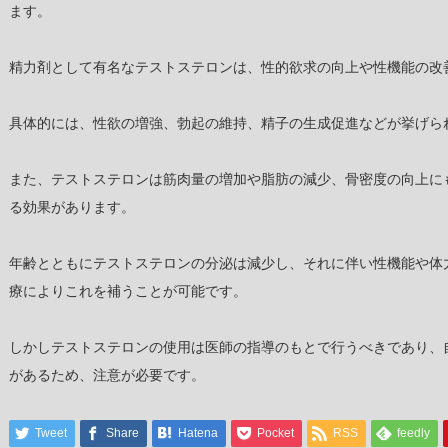
ます。
精力剤として有名なテストステロンは、性的欲求の向上や性機能の改
具体的には、性欲の増強、勃起の維持、精子の生成促進などが挙げら
また、テストステロンは筋肉量の増加や脂肪の減少、骨密度の向上に
る効果があります。
年齢とともにテストステロンの分泌は減少し、それに伴い性機能や体
療によりこれを補うことが可能です。
しかしテストステロンの使用は医師の指導のもとで行うべきであり、
があるため、注意が必要です。
Tweet
Share
Hatena
Pocket
RSS
feedly