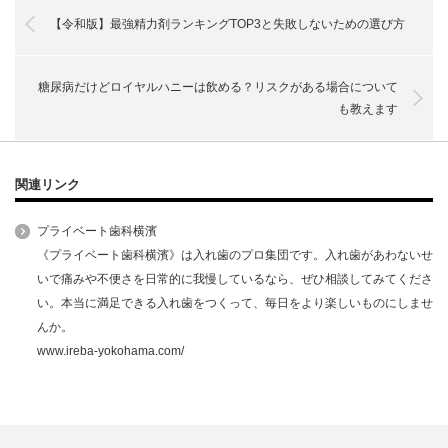
【令和版】最強精力剤ランキングTOP3と失敗しないための選び方
糖尿病だけどロイヤルハニーは飲める？リスクがある場合について
も教えます
関連リンク
プライベート歯科横濱
《プライベート歯科横濱》は入れ歯のプロ集団です。入れ歯があわないせ
いで痛みや不便さを日常的に我慢しているなら、ぜひ相談してみてくださ
い。本当に満足できる入れ歯をつくって、毎日をより楽しいものにしませ
んか。
www.ireba-yokohama.com/